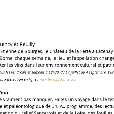
incy et Reuilly
-Etienne de Bourges, le Château de la Ferté à Lazenay
 Borne, chaque semaine, le lieu et l’appellation chang
er les vins dans leur environnement culturel et patri
ous les vendredis et samedis à 18h30, du 17 juillet au 4 septembre. Du
. Réservation en ligne : 
www.berryprovince.com
Tour
e vraiment pas manquer. Faites un voyage dans le tem
ue et paléontologique de 3h. Au programme, des lectu
ation du relief Sancerrois et de la Loire, des fouilles 