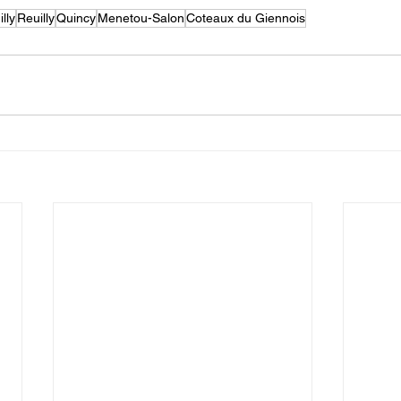
lly
Reuilly
Quincy
Menetou-Salon
Coteaux du Giennois