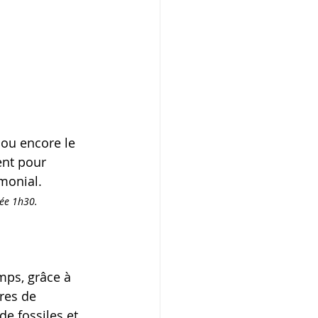
 ou encore le 
ent pour 
monial.
rée 1h30. 
ps, grâce à 
res de 
de fossiles et 