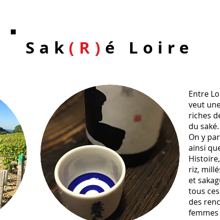
Sak
(R)
é Loire
Entre Lo
veut une
riches d
du saké.
On y parl
ainsi qu
Histoire
riz, mil
et sakag
tous ces
des renc
femmes 