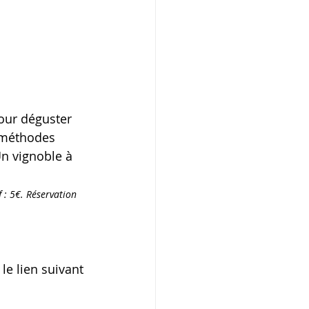
our déguster 
 méthodes 
Un vignoble à 
f : 5€. Réservation 
le lien suivant 