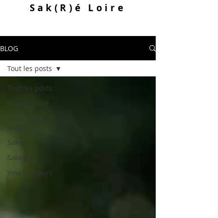
Sak
(R)
é Loire
BLOG
Tout les posts
Tout les posts
Vins de Loire
Loire Valley
Wines
Sakés
Sake (En)
Vins d'ailleurs