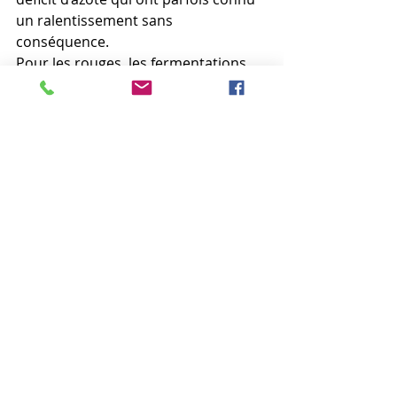
un ralentissement sans 
conséquence.
Pour les rouges, les fermentations 
malolactiques se sont enclenchées 
très tôt et n’ont duré que 4 à 5 jours 
dès début novembre voire fin 
octobre. La faible concentration en 
acide malique et des acidités 2020 
dans la moyenne inférieure 
expliquent cette étonnante rapidité.
Qu’est-ce qu’on déguste à la 
cave?
« Pour les chenins secs, récoltés 
pour faire des cuvées de printemps, 
on a des nez très floraux avec du 
magnolia, du chèvrefeuille et du 
tilleul avec des pointes de 