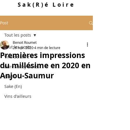
Sak
(R)
é Loire
Post
Tout les posts
Benoit Roumet
Tout les posts
26 nov. 2020
4 min de lecture
Premières impressions
Vins de Loire
du millésime en 2020 en
Loire Valley Wines
Anjou-Saumur
Sakés
Sake (En)
Vins d'ailleurs