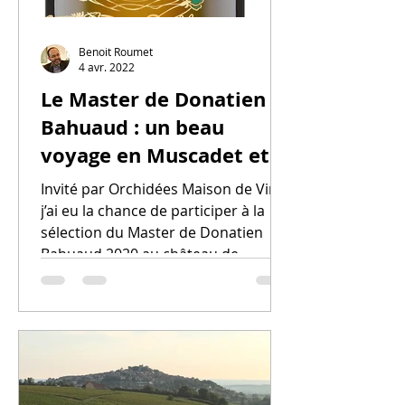
Benoit Roumet
4 avr. 2022
Le Master de Donatien
Bahuaud : un beau
voyage en Muscadet et
dans le temps
Invité par Orchidées Maison de Vins,
j’ai eu la chance de participer à la
sélection du Master de Donatien
Bahuaud 2020 au château de...