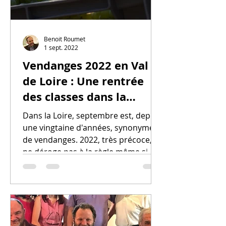
Benoit Roumet
1 sept. 2022
Vendanges 2022 en Val
de Loire : Une rentrée
des classes dans la
sérénité
Dans la Loire, septembre est, depuis
une vingtaine d'années, synonyme
de vendanges. 2022, très précoce,
ne déroge pas à la règle même si...