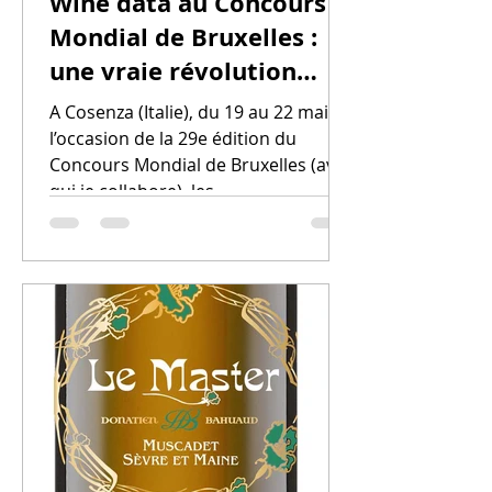
Wine data au Concours
Mondial de Bruxelles :
une vraie révolution
dans la dégustation
A Cosenza (Italie), du 19 au 22 mai, à
l’occasion de la 29e édition du
Concours Mondial de Bruxelles (avec
qui je collabore), les...